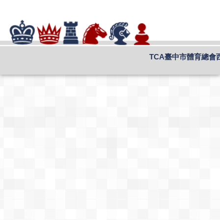
TCA臺中市體育總會