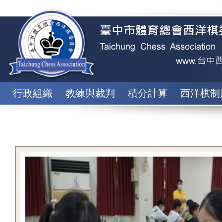
行政組織
教練與裁判
積分計算
西洋棋制
Previous